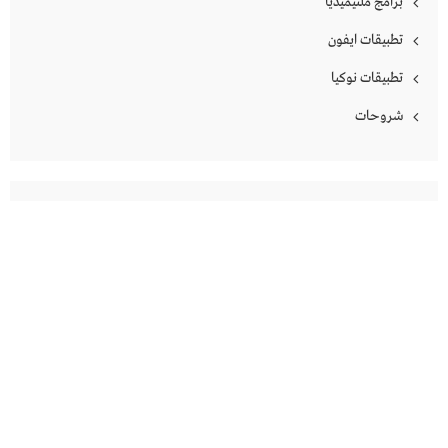
برامج ملتيميديا
تطبيقات ايفون
تطبيقات نوكيا
شروحات