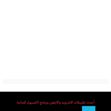
أحدث تطبيقات الاندرويد والايفون وبرامج الكمبيوتر المجانية