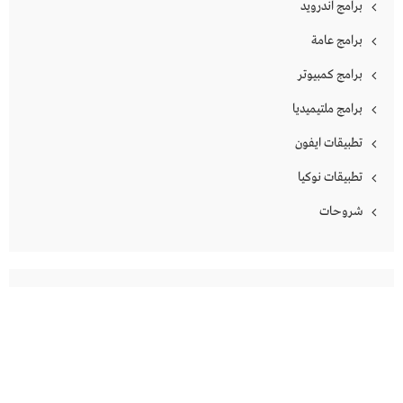
برامج اندرويد
برامج عامة
برامج كمبيوتر
برامج ملتيميديا
تطبيقات ايفون
تطبيقات نوكيا
شروحات