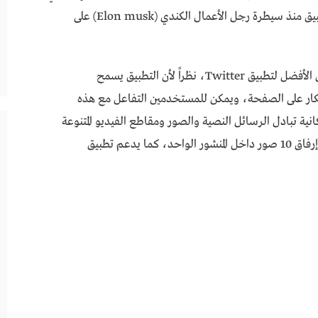
منصة تويتر والقرارات التي استحوذت على هذا التطبيق منذ سيطرة رجل الأعمال الكندي (Elon musk) على
ولهذا وجد الكثيرون من تطبيق Threads أنه البديل الأفضل لتطبيق Twitter، نظراً لأن التطبيق يسمح
فكار على الصفحة، ويمكن للمستخدمين التفاعل مع هذه
انية تبادل الرسائل النصية والصور ومقاطع الفيديو المتنوعة
بكل سرعة وسهولة، ويمكن من خلال هذا التطبيق إرفاق 10 صور داخل المنشور الواحد، كما يدعم تطبيق