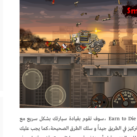
الرعب و الإثارة و المغامرة يجتمعون في لعبة “Earn to Die 2″ ،سوف تقوم بقيادة سيارتك بشكل سريع مع
تركيز في الطريق جيداً و سلك الطرق الصحيحة،كما يجب عليك