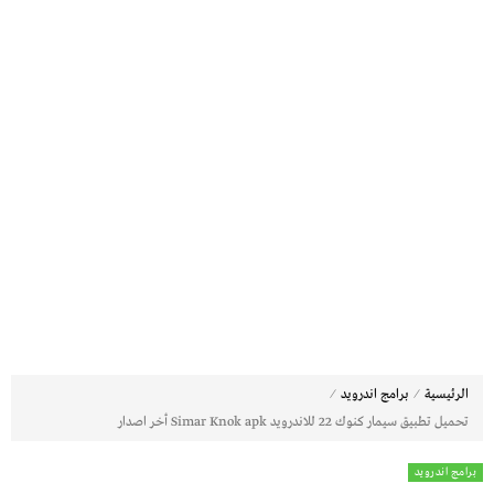
⁄
⁄
الرئيسية
برامج اندرويد
تحميل تطبيق سيمار كنوك 22 للاندرويد Simar Knok apk أخر اصدار
برامج اندرويد