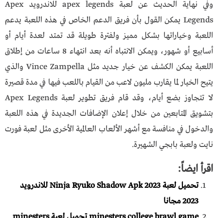
وفي نهاية الحديث عن لعبة apex legends للاندرويد Apex
Legends يمكن القول بأن فريق الدعم الخاص في هذه اللعبة يدعم
اللعبة وخياراتها بشكل مميز ولفترة طويلة قد تمتد لعدة أيام أو
أسابيع أو شهور، ويمكن الانتباه أنه بعد انتهاء 8 ساعات من إطلاق
اللعبة يمكن الكشف عن خيار جديد مثل Vince Zampella والذي
يتيح الخيار لما يقارب مليون لاعب من القيام باللعب فيها في مدة قصيرة
لا تتجاوز بضع أيام، وقد قام فريق تطوير لعبة Apex Legends
بتشويق المتابعين من خلال إعلان الإضافات الجديدة في هذه اللعبة
والدخول في منافسة مع أشهر الألعاب العالمية الأخرى مثل لعبة فورت
نايت ولعبة بابجي الشهيرة.
اقرأ ايضاً:
تحميل لعبة Ninja Ryuko Shadow Apk 2023 للاندرويد
2023 مجانا
minesters college brawl game تحميل لعبة minesters