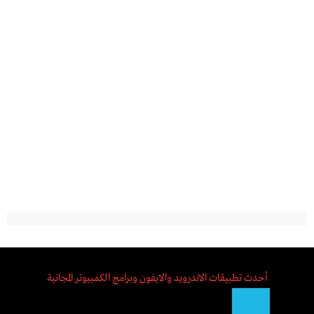
أحدث تطبيقات الاندرويد والايفون وبرامج الكمبيوتر المجانية