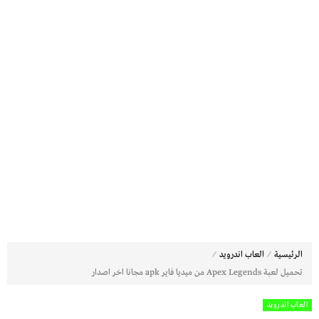
⁄
⁄
الرئيسية
العاب اندرويد
تحميل لعبة Apex Legends من ميديا فاير apk مجانا اخر اصدار
العاب اندرويد