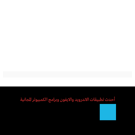
أحدث تطبيقات الاندرويد والايفون وبرامج الكمبيوتر المجانية