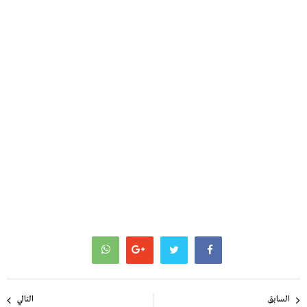
تصفّح
السابق
التالي