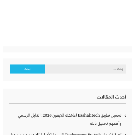
البحث
عن:
أحدث المقالات
تحميل تطبيق Eashahtech اعاشتك للايفون 2026: الدليل الرسمي
وأهمهم تحقيق ذلك
لعبة فكرمان Fuckerman Rv Apk النسخة الأصلية للاندرويد من ميديا