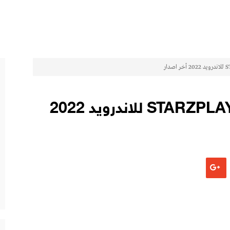
تحميل تطبيق ستارز بلاي STARZPLAY للاندرويد 2022