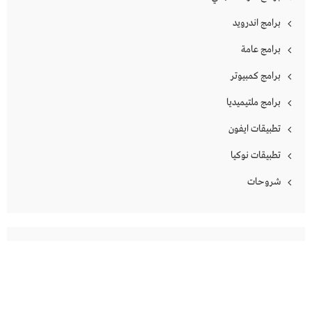
برامج اندرويد
برامج عامة
برامج كمبيوتر
برامج ملتيميديا
تطبيقات ايفون
تطبيقات نوكيا
شروحات