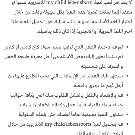
لا يعد أمر لعب لعبة my child lebensborn للاندرويد صعباً أو
معقداً إنما يمكنك تجربة هذه اللعبة بكل سهولة وذلك من خلال
اختيار اللغة الأساسية السهلة بالنسبة إليك فور تحميل اللعبة مثلاً
اختر اللغة العربية أو الانجلزية إذا كان ذلك يناسبك.
ثم قم باختيار الطفل الذي ترغب بتبنيه سواء كان كلاس أو كارين
ثم ستبدأ تظهر إليك بعض الأسئلة من أجل معرفة طبيعة الطفل
والتعرف على شخصيته
ستظهر إليك العديد من الإرشادات التي يجب الاطلاع عليها من
أجل فهم ما يجري بالقصة.
قم بالاهتمام بالطفل بالشكل المطلوب منك اعتنِ بكافة جوانب
حياته سواء بالدراسة أو العمل وكذلك الطعام والشراب
ستكون اللعبة تعليمية تماماً لطفلك حتى يتعلم المسئولية
قم بتحميل لعبة my child lebensborn للاندرويد من خلال
الرابط المتاح في نهاية المقال