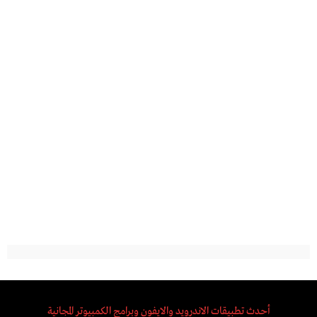
أحدث تطبيقات الاندرويد والايفون وبرامج الكمبيوتر المجانية