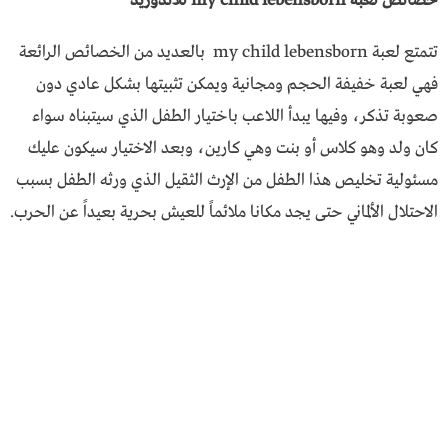
خصائص لعبة my child lebensborn للاندوريد
تتمتع لعبة my child lebensborn بالعديد من الخصائص الرائعة
فهي لعبة خفيفة الحجم ومجانية ويمكن تثبيتها بشكل عادي دون
صعوبة تذكر، وفيها يبدأ اللاعب باختيار الطفل الذي سيتبناه سواء
كان ولد وهو كلاس أو بنت وهي كارين، وبعد الاختيار سيكون عليك
مسئولية تخليص هذا الطفل من الإرث الثقيل الذي ورثه الطفل بسبب
الاحتلال الألماني حتى يجد مكانا ملائماً للعيش بحرية بعيداً عن الحرب.