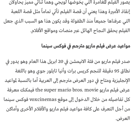
يصور الفيلم المغامرة التي يخوضها لويجي وهما ثنائي مميز يحاولان
إنقاذ الأميرة وهذا يعني أن قصة الفيلم تأتي تماماً مثل قصة اللعبة
التي عرفناها جميعاً منذ الطفولة وقد يكون هذا هو السبب الذي جعل
الفيلم يحقق النجاح الهائل عبر منصات ومواقع الأفلام.
مواعيد عرض فيلم ماريو مترجم في فوكس سينما
صدر فيلم ماريو من فئة الانيمشن في 20 ابريل هذا العام وهو يدور في
نطاق 95 دقيقة للنجم كريس برات وأنيا تايلور جوي وهو باللغة
الإنجليزية ومتاح في دور العرض مترجم إلى العربية أما بالنسبة لمواعيد
عرض فيلم ماريو the super mario bros. movie فيمكنك معرفة
كل تفاصيله من خلال الدخول إلى موقع voxcinemas فوكس سينما
من أجل التعرف على كافة مواعيد فيلم ماريو والأفلام الأخرى وأماكن
العرض.