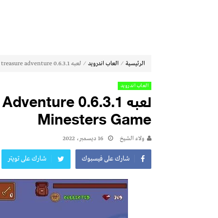
⁄
⁄
الرئيسية
العاب اندرويد
لعبه hailey’s treasure adventure 0.6.3.1 للاندرويد minesters game
العاب اندرويد
Minesters Game
ولاء الشيخ
16 ديسمبر، 2022
شارك على فيسبوك
شارك على تويتر