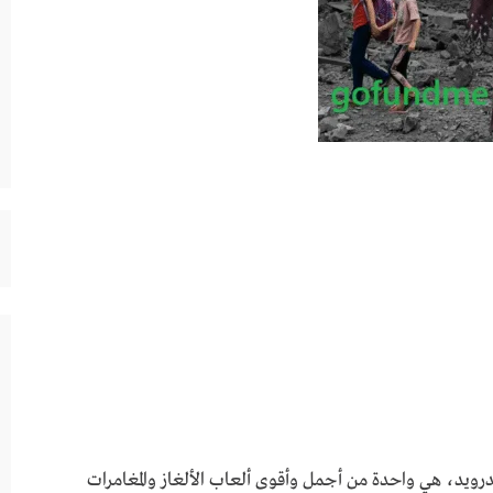
hailey’s treasure adventure 0.6.3 للاندرويد، هي واحدة من أجمل وأقوى ألعاب الألغاز والمغامرات