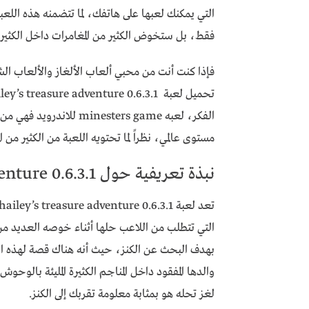
التي يمكنك لعبها على هاتفك، لما تتضمنه هذه اللعبة
فقط، بل ستخوض الكثير من المغامرات داخل الكثير من
فإذا كنت أنت من محبي ألعاب الألغاز والألعاب ال
الفكر، لعبه nesters game
مستوى عالمي، نظراً لما تحتويه اللعبة من الكثير من
نبذة تعريفية حول hailey’s treasure adventure 0.6.3.1 للاندرويد
التي تتطلب من اللاعب حلها أثناء خوصه العديد من 
بهدف البحث عن الكنز، حيث أنه هناك قصة لهذه الل
والدها المفقود داخل المناجم الكثيرة المليئة بالو
لغز تحله هو بمثابة معلومة تقربك إلى الكنز.