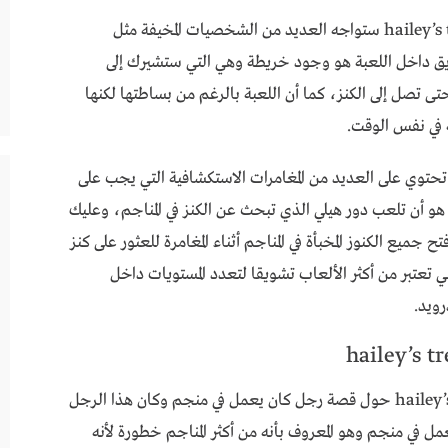
كما أنك داخل لعبة hailey’s treasure adventure 0.6.3.1 ستواجه العديد من الشخصيات المخيفة مثل
ريق داخل اللعبة هو وجود خريطة وهي التي ستشيرك إلى
 تصل إلى الكنز، كما أن اللعبة بالرغم من بساطتها لكنها
ة في نفس الوقت.
أن لعبة hailey’s treasure adventure 0.6.3.1 تحتوي على العديد من المغامرات الاستكشافية التي يجب على
و أن تلعب دور هيلي الذي تبحث عن الكنز في المناجم، وعليك
جميع الكنوز المخبأة في المناجم أثناء المغامرة للعثور على كنز
 تعتبر من أكثر الألعاب تشويقا لتعدد المستويات داخل
رويد.
تدور أحداث لعبة hailey’s treasure adventure 0.6.3.1 حول قصة رجل كان يعمل في منجم وكان هذا الرجل
ل في منجم وهو المعروف بأنه من أكثر المناجم خطورة لأنه