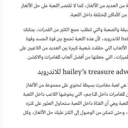
 من العديد من الألغاز، كما لا تقتصر اللعبة على حل الألغاز
 الأماكن المختلفة داخل اللعبة.
شيقة والصعبة والتي تتطلب جمع الكثير من القدرات، يمكنك
تحميل لعبة hailey’s treasure adventure 0.6.3.1 للاندرويد، لأن هذه اللعبة تجمع بين قوة الجسد وقوة
mi للاندرويد فهي من الألعاب التي حققت شعبية كبيرة بين العديد من اللاعبين على
 المميزات، التي جعلتها من أفضل ألعاب المغامرات والاكشن.
تعد لعبة hailey’s treasure adventure 0.6.3.1 هي لعبة مغامرت بسيطة تحتوي على مجموعة من الألغاز
المغامرات داخل المناجم، التي يخوضها اللاعب داخل اللعبة
عبة وهي أن الفتاة داخل اللعبة ستحاول العثور على كنزه
حوش، وحتى تتمكن من الوصول إلى الكنز عليك حل الألغاز، وكل