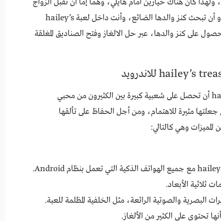
لهذا كان هناك خيارين أمام هايلي، وهما إما أن تقبل الزواج
من الرجل الغريب الذي طلب سداد ديون والدها، او أن تبحث كنز والدها الضائع، وأنت داخل لعبة hailey’s
t عليك مساعدتها للحصول على كنز والدها، عبر حل الالغاز وفتح الصناديق المغلقة
تمكنت لعبة hailey’s treasure adventure 0.6.3.1 أن تحصل على شعبية كبيرة بين الكثيرون من محبي
التي جعلتها مثيرة للاهتمام، ومن أجل الحفاظ على تألقها
المميزات وهي كالتالي:
ت ثلاثية الأبعاد.
ثرات البصرية والصوتية الرائعة، مثل الخلفية المظلمة للعبة.