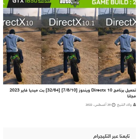
تحميل برنامج Directx 10 ويندوز [7/8/10] [32/64] بت ميديا فاير 2023
مجانا
ولاء الشيخ
29 أغسطس، 2022
تابعنا عبر التليجرام