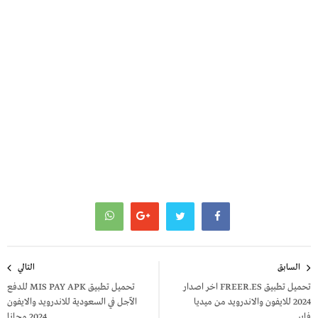
تصفّح
السابق
التالي
المقالات
تحميل تطبيق FREER.ES اخر اصدار
تحميل تطبيق MIS PAY APK للدفع
2024 للايفون والاندرويد من ميديا
الآجل في السعودية للاندرويد والايفون
فاير
2024 مجانا