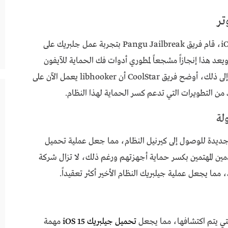
بحسب تقارير بعض المواقع المتخصصة في جلبريك iOS، قام فريق Pangu Jailbreak بتجربة عمل جلبريك على
iOS 15  أثناء مؤتمر MOSEC الأمني ويعد هذا إنجازاً مشجعاً لمطوري أدوات فك الحماية للآيفون
لإطلاق أدوات متوافقة مع iOS 15 وما بعده إضافة إلى ذلك، أوضح فريق CoolStar أن libhooker يعمل الآن على
بريك فرصاً جديدة للوصول إلى كيرنيل النظام، مما جعل عملية تحميل
بين المستخدمين المهتمين بكسر حماية أجهزتهم ورغم ذلك، لا تزال شركة
تحميل جيلبريك iOS 15
مهمة