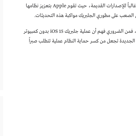
ليست سهلة وحتى عند توفر بعض الأدوات، تكون غالباً للإصدارات القديمة، حيث تقوم Apple بتعزيز نظامها
الصعب على مطوري الجلبريك مواكبة هذه التحديثات.
في النهاية، إذا كنت تفكر في تحميل جلبريك iOS 15، فمن الضروري فهم أن عملية جلبريك iOS 15 بدون كمبيوتر
ة الجديدة تجعل من كسر حماية النظام عملية تتطلب صبراً