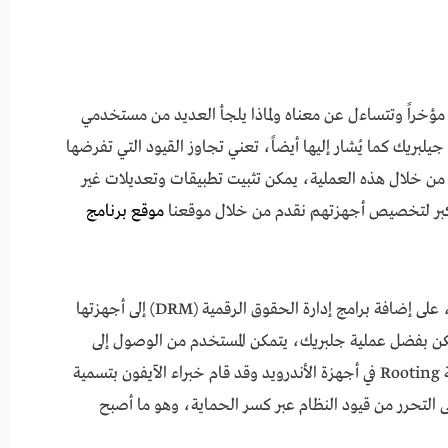
يك ios 15 بدون كمبيوتر مؤخراً وتتساءل عن معناه ولماذا يلجأ العديد من مستخدمي
لبريك كما يُشار إليها أيضاً، تعني تجاوز القيود التي تفرضها
وحية من خلال هذه العملية، يمكن تثبيت تطبيقات وتعديلات غير
أكبر لتخصيص أجهزتهم نقدم من خلال موقعنا
موقع برنامج
تعمل شركات الهواتف الذكية، بما في ذلك Apple، على إضافة برامج إدارة الحقوق الرقمية (DRM) إلى أجهزتها
لكن بفضل عملية جلبريك، يتمكن المستخدم من الوصول إلى
إعدادات وخصائص غير مصرح بها، مشابهة لعملية Rooting في أجهزة الأندرويد وقد قام خبراء الآيفون بتسمية
 التحرر من قيود النظام عبر كسر الحماية، وهو ما أصبح