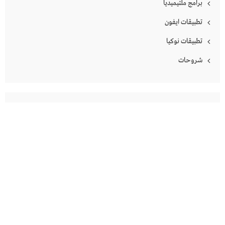
برامج ملتيميديا
تطبيقات ايفون
تطبيقات نوكيا
شروحات