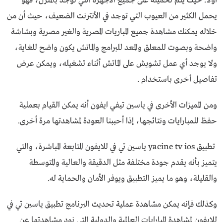
أولاً. حيث يتم تحميله على جميع الأجهزة التي توجد بالمنزل، فهو
يحمل الكثير من العيوب التي توجد في الأنترنت الضعيف، حيث أن من
خلاله يمكنك مشاهدة جميع المباريات المصرية والغير مصرية وبشاشة
واضحة وبصوت للمعلق والمعد للبرامج والماتش يكون واضح للغاية،
ولا يوجد أي عمل تشويش على الماتش أثناء تشغيله، ويمكن عرض
تفاصيل أخرى باستخدام .
ومن المميزات الأخرى في
ياسين تيفي ايفون
أنه يمكن القيام بعملية
حفظ للمبارايات ونتائجها، إذا أحببنا العودة لمشاهدتها مرة أخرى.
تطبيق
yacine tv ios
ياسين تي في للايفون المتابعة المباشرة، والتي
يتميز بأنه يقدم جودة مختلفة مثل الدقيقة والعالية والمتوسطة
والقليلة، وهو ما يميز التطبيق ويوفر الأمان والحماية له.
وكذلك فإنه يمكن مشاهدة عملية تحديث البرنامج تطبيق ياسين تي في
للايفون لمشاهدة المبارايات العالمية والدولية التي نود مشاهدتها عن