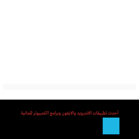
أحدث تطبيقات الاندرويد والايفون وبرامج الكمبيوتر المجانية