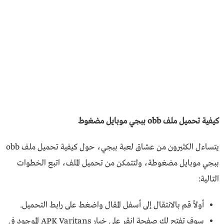
كيفية تحميل ملف obb ببجي موبايل مضغوط
يتساءل الكثيرون من عشاق لعبة ببجي، حول كيفية تحميل ملف obb
ببجي موبايل مضغوطة، ولتتمكن من تحميل الملف، اتبع الخطوات
التالية:
أولاً قم بالانتقال إلى أسفل المقال واضغط على رابط التحميل.
سوف تفتح لك صفحة انقر على خيار APK Varitans الموجود في