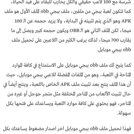
شرسة مع 100 لاعب حقيقي والكل يحارب للبقاء على قيد الحياة،
كما تتكون لعبة ببجي من ملفين،
ملف ببجي obb
الملف الأول هو ملف
APK وهو الذي يتم تثبيته في البداية، ولا يزيد حجمه عن الـ 100
ميجا، لكن الملف الثاني هو الـ OBB ويكون حجمه كبير ويصل إلى ما
يقارب 700 ميجا، لذلك يرغب الكثير من اللاعبين على تحميل ملف
obb ببجي موبايل.
كما يتيح لك ملف obb ببجي موبايل على الاستمتاع في كافة الموارد
المتاحة في اللعبة، وهو من الملفات المفضلة للاعبي ببجي موبايل، حيث
أن هذا الملف ينتج بعد تثبيت ملف APK الخاص باللعبة، وينتج أيضاً في
حال تثبيت الألعاب من المتاجر المختلفة مثل متجر جوجل أو غيره من
المتاجر، فهو يحتوي على كافة موارد اللعبة ويساعدك على فتحها بكل
سهولة.
فهذا تحميل ملف obb ببجي موبايل اخر اصدار مضغوط يساعدك بكل