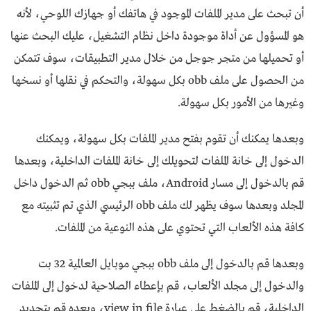
أن تبحث على مدير الملفات الموجود في هاتفك أو جهازك اللوحي، لأنه
هو المسؤول عن أداة موجودة داخل نظام التشغيل، عليك البحث عنها
أو تحميلها من متجر جوجل من خلال مدير التطبيقات، سوف تتمكن
من الحصول على ملف obb بكل سهولة، والتحكم في نقلها أو نسخها
وغيرها من الأمور بكل سهولة.
وبعدها يمكنك أن تقوم بفتح مدير الملفات بكل سهولة، ويمكنك
الدخول إلى خانة الملفات لتحويلك إلى خانة الملفات الداخلية، وبعدها
قم بالدخول إلى مسار Android،
ملف ببجي obb
ثم الدخول داخل
المجلد وبعدها سوف يظهر لك ملف obb الرئيسي الذي تم تثبيته مع
كافة هذه الألعاب التي تحتوي على هذه النوعية من الملفات.
وبعدها قم بالدخول إلى ملف obb ببجي موبايل العالمية 32 بت
والدخول إلى مجلد الألعاب، قم بإعطاء الصلاحية لدخول إلى الملفات
الداخلية، قم بالضغط على عبارة view in file، وبعده قم بتحديد