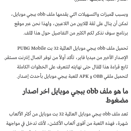
وبسبب المميزات والتسهيلات التي يقدمها ملف obb ببجي موبايل،
تمكن أن ينال على ثقة الملايين من اللاعبين، ولهذا نحن عبر موقع
برنامج سوف نذكر لكم الكثير من التفاصيل حول هذا الملف.
تحميل ملف obb ببجي موبايل العالمية 32 بت PUBG Mobile
الإصدار الأخير من ميديا فاير، تأكد أولاً من توفر اتصال إنترنت مستقر.
تابع قراءة هذا المقال حتى نهايته لتتعرف على الخطوات الكاملة
لتحميل ملفي OBB و APK للعبة ببجي موبايل بأحدث إصدار.
ما هو ملف obb ببجي موبايل اخر اصدار
مضغوط
تعد ملف obb ببجي موبايل العالمية 32 بت موبايل من أكثر الألعاب
شهرة، فهذه اللعبة من أقوى ألعاب الأكشن، لأنك تدخل في مواجهة