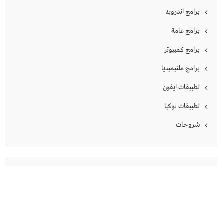
برامج اندرويد
برامج عامة
برامج كمبيوتر
برامج ملتيميديا
تطبيقات ايفون
تطبيقات نوكيا
شروحات