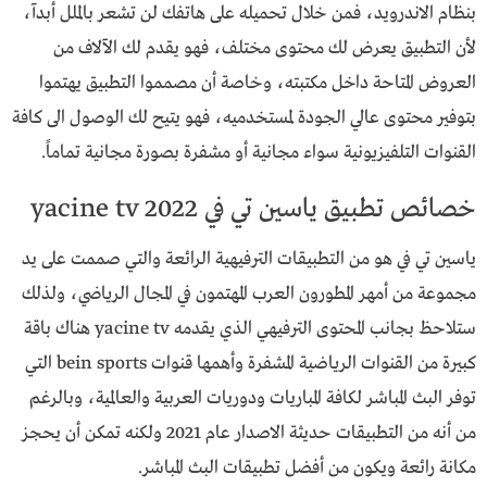
بنظام الاندرويد، فمن خلال تحميله على هاتفك لن تشعر بالملل أبدآ،
لأن التطبيق يعرض لك محتوى مختلف، فهو يقدم لك الآلاف من
العروض المتاحة داخل مكتبته، وخاصة أن مصمموا التطبيق يهتموا
بتوفير محتوى عالي الجودة لمستخدميه، فهو يتيح لك الوصول الى كافة
القنوات التلفيزيونية سواء مجانية أو مشفرة بصورة مجانية تماماً.
خصائص تطبيق ياسين تي في yacine tv 2022
ياسين تي في هو من التطبيقات الترفيهية الرائعة والتي صممت على يد
مجموعة من أمهر المطورون العرب المهتمون في المجال الرياضي، ولذلك
ستلاحظ بجانب المحتوى الترفيهي الذي يقدمه yacine tv هناك باقة
كبيرة من القنوات الرياضية المشفرة وأهمها قنوات bein sports التي
توفر البث المباشر لكافة المباريات ودوريات العربية والعالمية، وبالرغم
من أنه من التطبيقات حديثة الاصدار عام 2021 ولكنه تمكن أن يحجز
مكانة رائعة ويكون من أفضل تطبيقات البث المباشر.