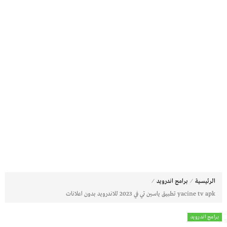
⁄
⁄
الرئيسية
برامج اندرويد
yacine tv apk تطبيق ياسين تي في 2023 للاندرويد بدون اعلانات
برامج اندرويد