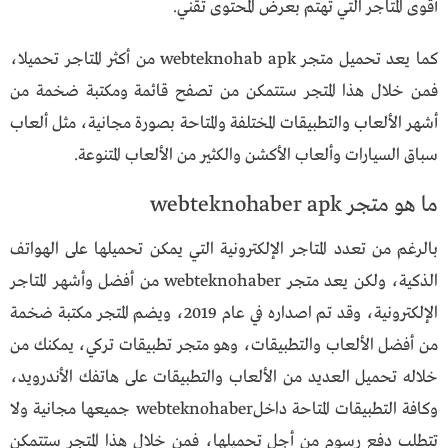
أقوى المتاجر التي تهتم بعرض المحتوى تقني.
كما يعد تحميل متجر webteknohab apk من أكثر المتاجر تحميلا،
فمن خلال هذا المتجر ستتمكن من تصفح قائمة ومكتبة ضخمة من
أشهر الألعاب والتطبيقات المختلفة والمتاحة بصورة مجانية، مثل ألعاب
سباق السيارات وألعاب الأكشن والكثير من الألعاب المتنوعة.
ما هو متجر webteknohaber apk
بالرغم من تعدد المتاجر الإلكترونية التي يمكن تحميلها على الهواتف
الذكية، ولكن يعد متجر webteknohaber من أفضل وأشهر المتاجر
الإلكترونية، وقد تم اصداره في عام 2019، ويضم المتجر مكتبة ضخمة
من أفضل الألعاب والتطبيقات، وهو متجر تطبيقات تركي، يمكنك من
خلاله تحميل العديد من الألعاب والتطبيقات على هاتفك الأندرويد،
وكافة التطبيقات المتاحة داخلwebteknohaber جميعها مجانية ولا
تتطلب دفع رسوم من أجل تحميلها، فمن خلال هذا المتجر ستتمكن