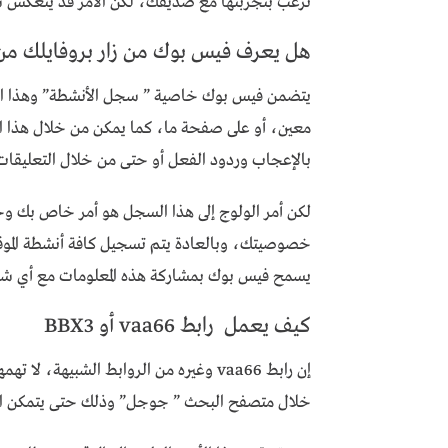
ترغب بتجربتها مع صديقك، لكن الأمر قد ينعكس س
هل يعرف فيس بوك من زار بروفايلك من خلال 
يتضمن فيس بوك خاصية ” سجل الأنشطة” وهذا الأم
معين، أو على صفحة ما، كما يمكن من خلال هذا ا
بالإعجاب وردود الفعل أو حتى من خلال التعليقات
لكن أمر الولوج إلى هذا السجل هو أمر خاص بك 
خصوصيتك، وبالعادة يتم تسجيل كافة أنشطة الموقع و
يسمح فيس بوك بمشاركة هذه المعلومات مع أي 
كيف يعمل رابط vaa66 أو BBX3
إن رابط vaa66 وغيره من الروابط الشبيهة،
خلال متصفح البحث ” جوجل” وذلك حتى يتمكن المو