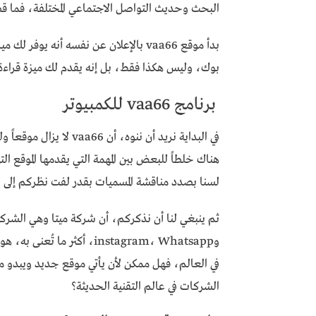
البحث وحديث التواصل الاجتماعي المختلفة، فما ق
بدأ موقع vaa66 بالإعلان عن نفسه أ
بوك، وليس هكذا فقط، بل إنه يقدم لك ميزة قرا
برنامج vaa66 للكمبيوتر
في البداية نريد أن ننوه
هناك خلطاً للبعض بين المهمة التي يقدمها الموقع ا
لسنا بصدد مناقشة المسميات بقدر لفت نظركم إلى ال
ثم ينبغي لنا أن نذكركم، أن شركة ميتا وهي الشركة
وinstagram، Whatsapp، أكث
في العالم، فهل ممكن لأن يأتي موقع جديد ويبدو م
الشركات في عالم التقنية الحديثة؟