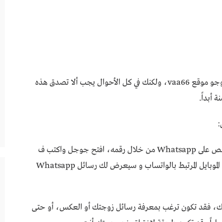
يوجد العديد من صيغ الرسائل التي يستخدمها مروجو موقع vaa66، ولكنك في كل الأحوال يجب ألا تصدق هذه
 أبداً.
:
انا لقيت موقع تحفة، يخليك تشوف رسائل أي شخص على Whatsapp من خلال رقمه، افتح جوجل واكتب ف
البحث Vaa66 وأدخل أول موقع سيطلب منك رقم الموبايل المرتبط بالواتساب و سيعرض لك رسائل Whatsapp
لك، فقد تكون ترغب بمعرفة رسائل زوجتك أو العكس، أو حتى