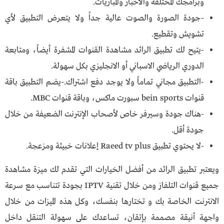
وبرامجك المختلفة والأخبار والمباريات.
-جودة الصورة والصوت عالية جداً ولا يتعرض التطبيق لأي
تشويش وتقطيع.
-يتيح لك تطبيق الرائد مشاهدة القنوات المشفرة أيضاً، ومتابعة
الدوري الرياضي الاسباني أو الانجليزي بكل سهولة.
-التطبيق مجاني تماماً ولا يوجد دفع اشتراك.-يضم التطبيق باقة
قنوات bein sports سبورت ماكس، وباقة قنوات MBC.
-هناك جودة وسيرفر خاص لأصحاب الإنترنت الضعيفة من خلال
جودة أقل.
-لا يحتوي تطبيق Raeed tv plus إعلانات خبيثة ومزعجة.
ويعتبر تطبيق الرائد من أفضل الخيارات التي تقدم لك ميزة مشاهدة
جميع قنوات التلفاز ومن خلال تقنية IPTV بجودة تتناسب مع سرعة
الانترنت الخاصة بك و تختارها بنفسك، وكل هذه الميزات من خلال
واجهة أنيقة مصممة بإتقان، تساعدك على سهولة التنقل داخل