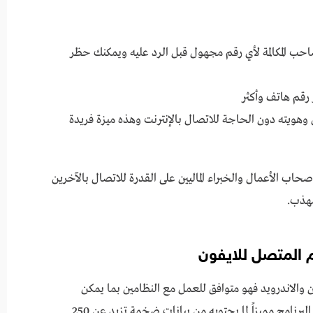
 Whoscall معرفة اسم صاحب المكالمة لأي رقم مجهول قبل الرد عليه ويمكنك حظر
رقم هاتف وأكثر
 لك اسم المتصل وهويته دون الحاجة للاتصال بالإنترنت وهذه ميزة فريدة
برنامج Whoscall أن يحصل أصحاب الأعمال والخبراء الماليين على القدرة للاتصال بالآخرين
هذب.
ون والاندرويد فهو متوافق للعمل مع النظامين بما يمكن
المستخدم من معرفة اسم المتصل وقت المكالمة، وهذا البرنامج مميزاً لما يحتويه من بيانات ضخمة تزيد عن 250