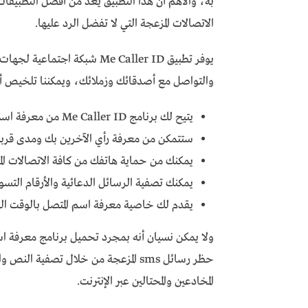
به، والأهم أن هذا التطبيق يعد من أفضل التطبيق
الاتصالات المزعجة التي لا تفضل الرد عليها.
يوفر تطبيق Me Caller ID شبكة
والتواصل مع أصدقائك وزملائك، ويمكننا تلخيص أبرز ميزات
يتيح لك برنامج Me Caller ID من معرفة اسمك المسجل لدى الآخرين
ستتمكن من معرفة رأي الآخرين بك ومدى قرب
يمكنك من حماية هاتفك من كافة الاتصالات الم
يمكنك تصفية الرسائل الدعائية والأرقام التسو
يقدم لك خاصية معرفة اسم المتصل بالوقت الفعلي لل
حظر رسائل sms المزعجة من خلال تصفية
المخادعين والمحتالين عبر الإنترنت.