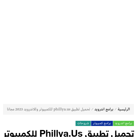
⁄
⁄
الرئيسية
برامج اندرويد
تحميل تطبيق phillya.us للكمبيوتر وللاندرويد 2023 مجانا
برامج اندرويد
برامج كمبيوتر
شروحات
تحميل تطبيق Phillya.us للكمبيوتر