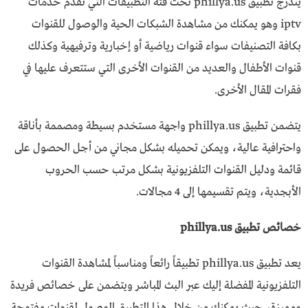
يندرج تطبيق phillya.us تحت فئة التطبيقات التي تقدم خدمات
iptv وهو يمكنك من مشاهدة الشبكات الحية والوصول للقنوات
بكافة التصنيفات سواء قنوات رياضية أو إخبارية وترفيهية وكذلك
قنوات الأطفال والعديد من القنوات الأخرى التي ستتعرف عليها في
فقرات المقال الأخرى.
يتضمن تطبيق phillya.us واجهة مستخدم بسيطة ومصممة بأناقة
واحترافية عالية، ويمكن تحميله بشكل مجاني من أجل الحصول على
قائمة ودليل القنوات التلفزيونية بشكل مرتب حسب الحروب
الأبجدية، ويتم تقسيمها إلى 4 مجالات.
خصائص تطبيق phillya.us
يعد تطبيق phillya.us تطبيقاً رائعاً ومناسباً لمشاهدة القنوات
التلفزيونية المفضلة إليك عبر البث المباشر ويتضمن على خصائص فريدة
ومميزة، حيث يمكنك من خلال هذا التطبيق الوصول لقنوات مفتوحة