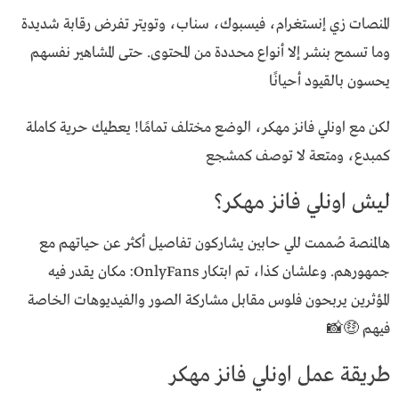
المنصات زي إنستغرام، فيسبوك، سناب، وتويتر تفرض رقابة شديدة
وما تسمح بنشر إلا أنواع محددة من المحتوى. حتى المشاهير نفسهم
يحسون بالقيود أحيانًا
لكن مع اونلي فانز مهكر، الوضع مختلف تمامًا! يعطيك حرية كاملة
كمبدع، ومتعة لا توصف كمشجع
ليش اونلي فانز مهكر؟
هالمنصة صُممت للي حابين يشاركون تفاصيل أكثر عن حياتهم مع
جمهورهم. وعلشان كذا، تم ابتكار OnlyFans: مكان يقدر فيه
المؤثرين يربحون فلوس مقابل مشاركة الصور والفيديوهات الخاصة
فيهم 🤑📸
طريقة عمل اونلي فانز مهكر