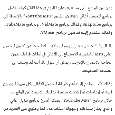
ومن بين البرامج التي ستتعرف عليها اليوم في هذا المقال كونه أفضل
برنامج لتحميل أغاني MP3 هو تطبيق “YouTube MP3” بالإضافة إلى
برنامج Snaptube وكذلك برنامج VidMate، وبرنامج TubeMate،
وكذلك سنقدم إليك تفاصيل برنامج YMusic.
بالتالي إذا كنت من محبي الموسيقى، لابد أنك تبحث عن تطبيق لتحميل
أغاني MP3 للأندرويد للاستماع إلى الأغاني في أوقات فراغك بدون
الحاجة للاتصال بالإنترنت، يمكن أن نقول لك أنك قد وصلت إلى
الصفحة الصحيحة.
وذلك لأننا سنقدم إليك أهم طريقة لتحميل الأغاني بكل سهولة وبدون
قيود أو إزعاجات أو إعلانات مزعجة تدفعك للابتعاد عن الموقع من
خلال برنامج “YouTube MP3” بصفته أسرع برنامج تنزيل اغاني
والذي يمتاز ببساطته وسهولة استخدامه، كما يحتوي على العديد من