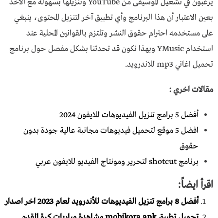
يرغبون في تشغيل الموسيقى من YouTube وتنزيلها بسهولة مع الأخذ
بعين الاعتبار أن هذا البرنامج وأي تطبيق آخر لتنزيل المحتوى، ينبغي
على مستخدمه احترام حقوق النشر وتلتزم بالقوانين المحلية عند
استخدام YMusic وبهذا نكون قد تحدثنا بشكل مفصل حول برنامج
تحميل اغاني mp3 للاندرويد.
مقالات اخري :
أفضل 5 برامج تنزيل الفيديوهات للايفون 2024
افضل 5 موقع لتحميل فيديوهات مجانية عالية جودة بدون
حقوق
برنامج shotcut لتحرير ومونتاج الفيديو للايفون عربي
اقرأ ايضاً:
أفضل 8 برامج تنزيل الفيديوهات للأندرويد لعام 2023 اخر اصدار
تحميل تطبيق mobikora apk مشاهدة مباريات كرة القدم