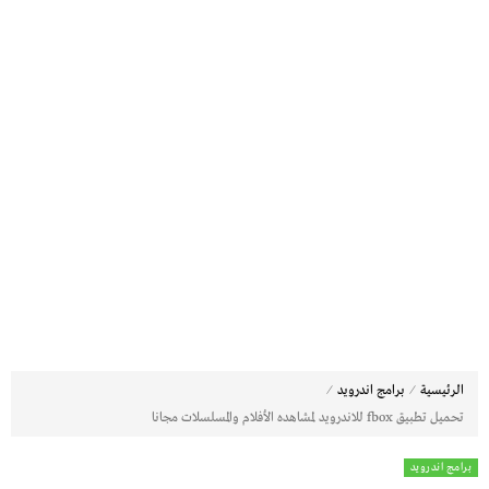
⁄
⁄
الرئيسية
برامج اندرويد
تحميل تطبيق fbox للاندرويد لمشاهده الأفلام والمسلسلات مجانا
برامج اندرويد