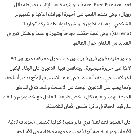
تعد لعبة Free Fire لعبة فيديو شهيرة عبر الإنترنت من فئة باتل
رويال، وهي تدعم اللعب على أجهزة الهواتف الذكية والكمبيوتر
الشخصي، وقد تم تطويرها ونشرها بواسطة شركة “جارينا”
(Garena)، وهي لعبة حققت نجاحاً وشهرة واسعة وبشكل كبير في
العديد من البلدان حول العالم.
وتدور فكرة تطبيق فري فاير بدون ملف حول معركة تجري بين 50
لاعبًا على جزيرة مهجورة، ويتنافس فيها اللاعبون على البقاء ليكون
آخر لاعب حي، وتبدأ عندما يتم إلقاء اللاعبين في الموقع بدون أسلحة،
وكما يجب على اللاعبين البحث عن الأسلحة والمعدات في المناطق
المحيطة بهم، ويعرف كل شخص طبيعة التعامل مع خصومهم والبقاء
على قيد الحياة في دائرة تقلص الأمان المتلاصقة.
على العموم تعد لعبة فري فاير مميزة كونها تتضمن رسومات ثلاثية
الأبعاد جميلة خاصة أنها قدمت مجموعة مختلفة من الأسلحة