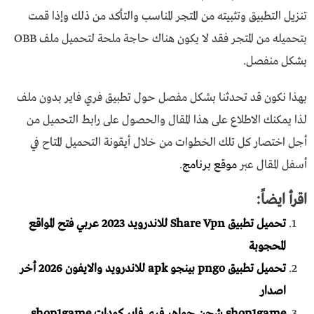
تنزيل التطبيق وتثبيته من المتجر المناسب والتأكد من ذلك وإذا قمت
بتحميله من المتجر فقد لا يكون هناك حاجة ملحة لتحميل ملف OBB
بشكل منفصل.
بهذا نكون قد تحدثنا بشكل مفصل حول تطبيق فري فاير بدون ملف
لذا يمكنك الاطلاع على هذا المقال والحصول على رابط التحميل من
أجل اختصار كل تلك الخطوات من خلال أيقونة التحميل المتاح في
أسفل المقال عبر
موقع برنامج
.
اقرأ ايضاً:
تحميل تطبيق Share Vpn للاندرويد 2023 عربي فتح المواقع
المحجوبة
تحميل تطبيق pngo بينجو apk للاندرويد والايفون 2026 أخر
اصدار
shop1game شحن جواهر فري فاير كودات shop1game