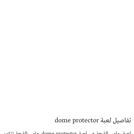
تفاصيل لعبة dome protector
لعبة حامي القبعة هي لعبة dome protector حامي القبعة تتكون