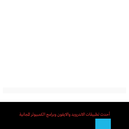
أحدث تطبيقات الاندرويد والايفون وبرامج الكمبيوتر المجانية