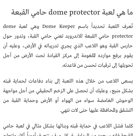
ما هي لعبة dome protector حامي القبعة
تُعرف اللعبة تحديداً باسم Dome Keeper وهي لعبة dome
protector حامي القبعة للاندرويد تعني حامي القبة، وتدور حول
حارس القبة وهو اللاعب الذي يجري تدريباته في الأرض، وعليه أن
يقوم برفع موارده الملغومة إلى مركز القيادة تحت الأرض من أجل
تحويلها إلى ترقيات تحسن من قاعدته.
يسعى اللاعب من خلال هذه اللعبة إلى بناء دفاعات لحماية قبته
بشكل منيع، وعليك أن تحصل على الزخم الحقيقي من أجل مواجهة
الوحوش الغامضة سواء من الهواء أو الأرض وحماية القبة من
التشقق والمحافظة عليها حتى لات نتهي.
كلما فشل اللاعب في حماية قبته وبنائها بشكل مثالي في لعبة حامي
القبعة فإنه سيعود من البداية، في كل مرة ستتعرف أموراً أكثر وتتعلم