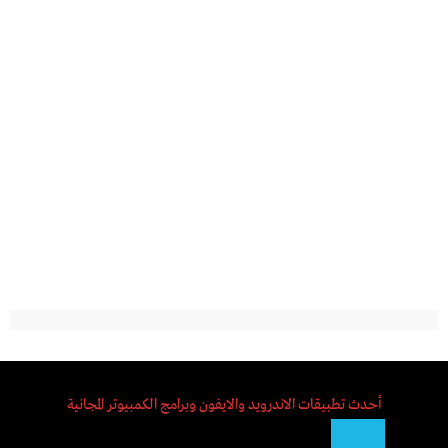
أحدث تطبيقات الاندرويد والايفون وبرامج الكمبيوتر المجانية