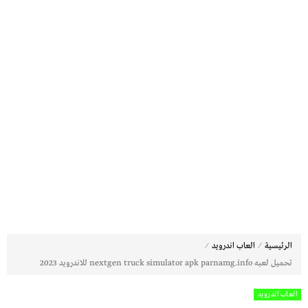
⁄
⁄
الرئيسية
العاب اندرويد
تحميل لعبه nextgen truck simulator apk parnamg.info للاندرويد 2023
العاب اندرويد