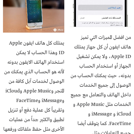
من افضل المميزات التي تميز
يمتلك كل هاتف ايفون Apple
هاتف ايفون أن كل جهاز يمتلك
ID وهذا الحساب لا يمكن
Apple ID، ولا يمكن تشغيل
استخدام الهاتف الايفون بدونه
الجهاز أو استخدام الحساب
لأنه هو الحساب الذي يمكنك من
بدونه، حيث يمكنك الحساب من
الوصول لخدمات آبل كافة من
الوصول إلى جميع الخدمات
المتجر وApple Music وiCloud
داخل الهاتف والتعامل مع جميع
وiMessage وFaceTime
الخدمات مثل Apple Music و
وتقريباً كل عملية دفع أو تنزيل
iCloud و iMessage و
تطبيق والكثير جداً من عمليات
FaceTime. كما يتوقف أيضا
الأخرى مثل حفظ ملفاتك ورفعها
جميع التعاملات مثل