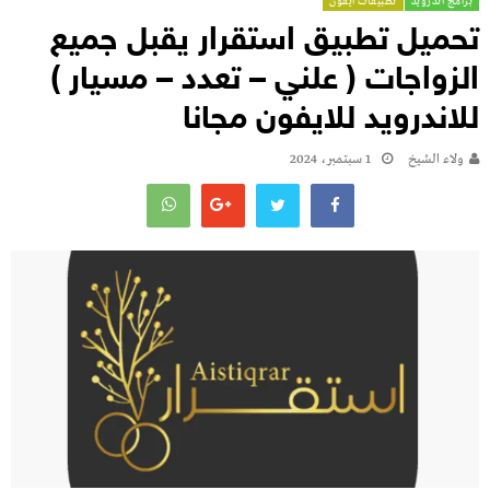
برامج اندرويد
تطبيقات ايفون
تحميل تطبيق استقرار يقبل جميع
الزواجات ( علني – تعدد – مسيار )
للاندرويد للايفون مجانا
ولاء الشيخ
1 سبتمبر، 2024