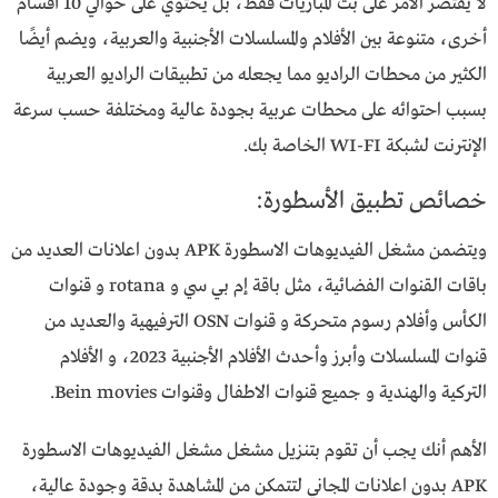
لا يقتصر الأمر على بث المباريات فقط، بل يحتوي على حوالي 10 أقسام
أخرى، متنوعة بين الأفلام والمسلسلات الأجنبية والعربية، ويضم أيضًا
الكثير من محطات الراديو مما يجعله من تطبيقات الراديو العربية
بسبب احتوائه على محطات عربية بجودة عالية ومختلفة حسب سرعة
الإنترنت لشبكة WI-FI الخاصة بك.
خصائص تطبيق الأسطورة:
ويتضمن مشغل الفيديوهات الاسطورة APK بدون اعلانات العديد من
باقات القنوات الفضائية، مثل باقة إم بي سي و rotana و قنوات
الكأس وأفلام رسوم متحركة و قنوات OSN الترفيهية والعديد من
قنوات المسلسلات وأبرز وأحدث الأفلام الأجنبية 2023، و الأفلام
التركية والهندية و جميع قنوات الاطفال وقنوات Bein movies.
الأهم أنك يجب أن تقوم بتنزيل مشغل مشغل الفيديوهات الاسطورة
APK بدون اعلانات المجاني لتتمكن من المشاهدة بدقة وجودة عالية،