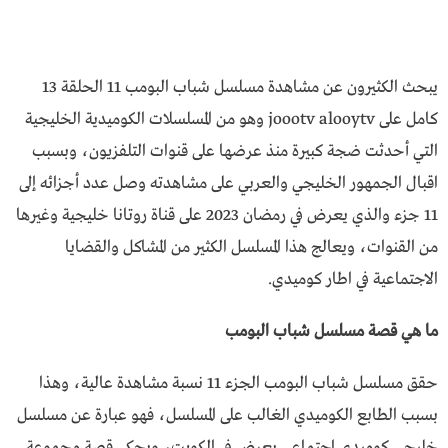
يبحث الكثيرون عن مشاهدة مسلسل شباب البومب 11 الحلقة 13
كامل على joootv alooytv وهو من المسلسلات الكوميدية الخليجية
التي أحدثت ضجة كبيرة منذ عرضها على قنوات التلفزيون، وبسبب
اقبال الجمهور الخليجي والعربي على مشاهدته وصل عدد أجزائه إلى
11 جزء والذي يعرض في رمضان 2023 على قناة روتانا خليجية وغيرها
من القنوات، ويعالج هذا المسلسل الكثير من المشاكل والقضايا
الاجتماعية في اطار كوميدي.
ما هي قصة مسلسل شباب البومب
حقق مسلسل شباب البومب الجزء 11 نسبة مشاهدة عالية، وهذا
بسبب الطابع الكوميدي الغالب على المسلسل، فهو عبارة عن مسلسل
خليجي كوميدي اجتماعي يعرض في الكويت، ويحكي قصة مجموعة