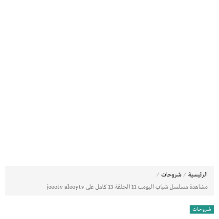
⁄
⁄
الرئيسية
شروحات
مشاهدة مسلسل شباب البومب 11 الحلقة 13 كامل على joootv alooytv
شروحات