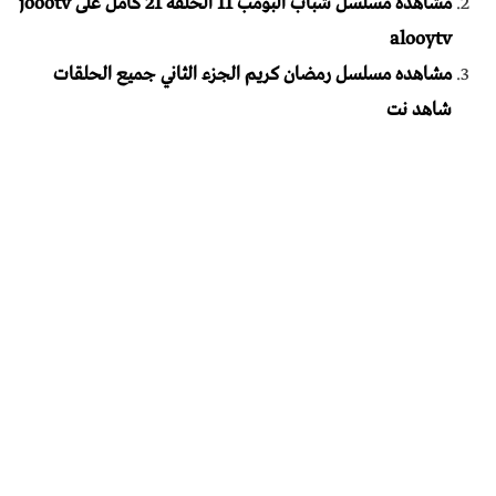
مشاهدة مسلسل شباب البومب 11 الحلقة 21 كامل على joootv
alooytv
مشاهده مسلسل رمضان كريم الجزء الثاني جميع الحلقات
شاهد نت