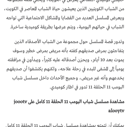
من الشباب الكويتيين الذين يعيشون حياة الشباب المعاصر في الكويت،
ويعرض المسلسل العديد من القضايا والمشاكل الاجتماعية التي تواجه
الشباب في حياتهم اليومية، ويتم عرضها بطريقة كوميدية ساخرة.
وتدور قصة المسلسل حول مجموعة من الشباب الأصدقاء الذين
يتفاجئون بمرض صديقهم كفته بأنه مريض بمرض خطير وسوف
يموت بعد 10 أيام، ويحزن أصدقائه عليه كثيراً، ويبدأون في مرافقته
يومياً إلى المشفى للبدء في رحلة علاجه، ولكنهم يكتشفوا أن صديقهم
يخدعهم وأنه غير مريض، وجميع الأحداث داخل مسلسل شباب
البومب 11 الحلقة 11 تدور في اطار كوميدي.
مشاهدة مسلسل شباب البومب 11 الحلقة 11 كامل على joootv
alooytv
يمكنك أن تتمتع بمشاهدة مسلسل شباب البومب 11 الحلقة 11 كامل