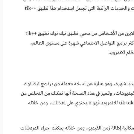
خلال هذا البرنامج ستحصل على الكثير من الامتيازات والخدمات الرائعة التي تجعل استخدام هذا تطبيق ++tik
وقد حقق برنامج ++tik tok على شهرة كبيرة بين الملايين من الأشخاص من محبي تطبيق تيك توك تطبيق ++tik
ن أكثر برامج التواصل الاجتماعي شهرة على مستوى العالم،
ام الاندرويد.
برامج السوشال ميديا شهرة، وهو عبارة عن نسخة معدلة من برنامج تيك توك
يديوهات، والمميز في هذه النسخة أنها تمكنك من التخلص من
كافة القيود الموجودة في النسخة الأصلية، تطبيق ++tik tok للاندرويد فهو لا يحتوي على إعلانات، ومن خلاله
 ++tik tok للاندرويد على إمكانية إطالة زمن الفيديو، ومن خلاله يمكنك اجراء الدردشات