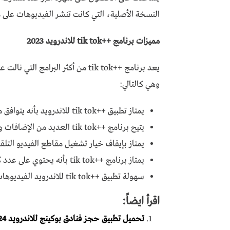
النسخة الأصلية، التي كانت تنشر الفيديوهات على
مميزات برنامج ++tik tok للاندرويد 2023
يعد برنامج ++tik tok من أكثر البرام
وهي كالتالي:
يمتاز تطبيق ++tik tok للاندرويد بأنه يتوافق مع الهواتف الذكية التي تعمل بنظام الاندرويد.
يتيح برنامج ++tik tok العديد من الإضافات والتعديلات على مقاطع الفيديو الخاصة بك بكل سهولة.
يمتاز بإيقاف خيار تشغيل مقاطع الفيديو التلق
يمتاز برنامج ++tik tok بأنه يحتوي على عدد كبير من التأثيرات الصوتية والمرئية المميزة.
سهولة تطبيق ++tik tok للاندرويد الفيديوهات بدون علامة مائية.
اقرأ ايضاً:
تحميل تطبيق حجز فنادق بوكينج للاندرويد Booking 2024 مجانا