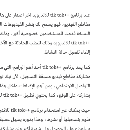
عند برنامج ++tik tok للاندرويد ا
النسخة قدمت للمستخدمين خصوصية أكبر، وذلك عبر
++tik tok للاندرويد وذلك لتجنب المحادثة م
إلغاء تفعيل حالة النشاط.
كما يعد برنامج ++tik tok أحد 
مشاركة مقاطع فيديو مسبقة التسجيل، لأن تيك توك 
التواصل الاجتماعي، ومن أهم الإضافات داخل هذا ال
يشاركه على الموقع، كما يحتوي تطبيق ++tik tok للاندرويد على ايقونة حفظ الفيديو في الصفحة الرئيسية.
حيث يمكنك 
تقوم بتسجيلها أو نشرها، وهذا بدوره يسهل عملية ا