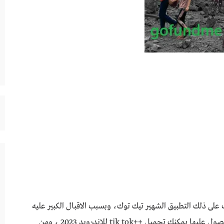
متلك حساب على ذلك التطبيق الشهير تيك توك، وبسبب الاقبال الكبير عليه
تم اصدار نسخة متطورة ومعدلة، ولتتمكن من الحصول عليها يمكنك تحميل ++tik tok للاندرويد 2023 ، ومن