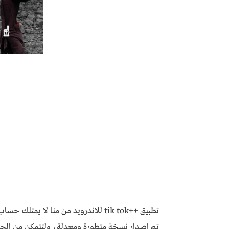
تطبيق ++tik tok للاندرويد من منا لا ي