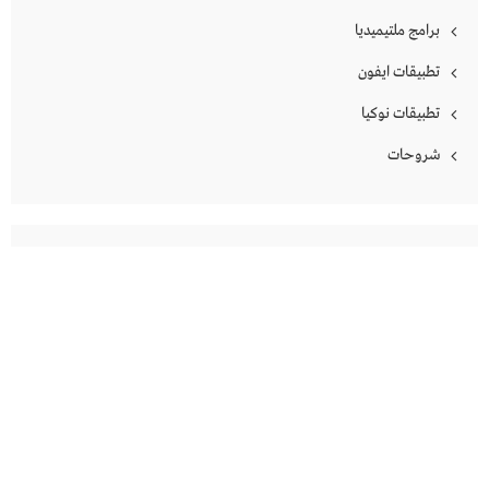
برامج ملتيميديا
تطبيقات ايفون
تطبيقات نوكيا
شروحات