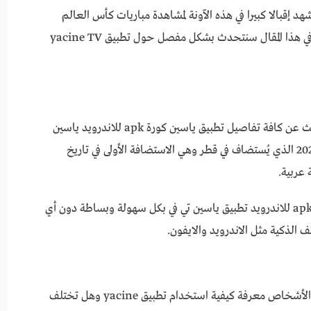
 إقبالا كبيرا في هذه الآونة لمشاهدة مباريات كأس العالم
مونديال 2022، تطبيق ياسين كورة apk للاندرويد في هذا المقال سنتحدث بشكل مفصل حول تطبيق yacine TV
يهتم الكثير من المشاهدين ومتابعي كرة القدم بالبحث عن كافة تفاصيل تطبيق ياسين كورة apk للاندرويد ياسين
تي في لمتابعة كل ما يخص الكرة وخاصة مونديال 2022 الذي يُستضاف في قطر وهي الاستضافة الأولى في تاريخ
 عربية.
يمكن للمشاهدين في سوريا من تطبيق ياسين كورة apk للاندرويد تطبيق ياسين تي في بكل سهولة وبساطة دون أي
الذكية مثل الاندرويد والايفون.
تطبيق ياسين كورة apk للاندرويد يحتاج الكثير من الأشخاص معرفة كيفية استخدام تطبيق yacine وهل تختلف