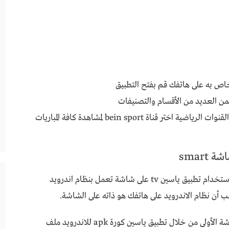
خاص به على هاتفك قم بفتح التطبيق
من العديد من الأقسام والتصنيفات
قم باختيار القسم الذي ترغب بمشاهدته مثل القنوات الرياضية اختر قناة bein sport لمشاهدة كافة المباريات
smart
تطبيق ياسين كورة apk للاندرويد إن أمر تشغيل واستخدام تطبيق ياسين tv على شاشة تعمل بنظام اندرويد
 أن نظام الاندرويد على هاتفك هو ذاته على الشاشة.
إليك طريقتين لتحميل تطبيق ياسين تي في على الشاشة الأولى من خلال تطبيق ياسين كورة apk للاندرويد ملف