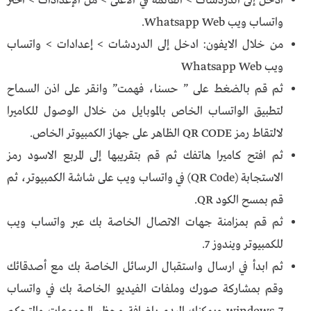
ادخل إلى الدردشات > القائمة في الأعلى > من الإعدادات > اختر
واتساب ويب Whatsapp Web.
من خلال الايفون: ادخل إلى الدردشات > إعدادات > واتساب
ويب Whatsapp Web
ثم قم بالضغط على ” حسنا، فهمت” وانقر على اذن السماح
لتطبيق الواتساب الخاص بالموبايل من خلال الوصول للكاميرا
لالتقاط رمز QR CODE الظاهر على جهاز الكمبيوتر الخاص.
ثم افتح كاميرا هاتفك ثم قم بتقريبها إلى المربع الاسود رمز
الاستجابة (QR Code) في واتساب ويب على شاشة الكمبيوتر، ثم
قم بمسح الكود QR.
ثم قم بمزامنة جهات الاتصال الخاصة بك عبر واتساب ويب
للكمبيوتر ويندوز 7.
ثم ابدأ في ارسال واستقبال الرسائل الخاصة بك مع أصدقائك
وقم بمشاركة صورك وملفات الفيديو الخاصة بك في واتساب