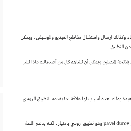
اء وكذلك ارسال واستقبال مقاطع الفيديو والموسيقى، ويمكن
ن التطبيق.
 بلائحة المتصلين ويمكن أن تشاهد كل من أصدقائك ماذا نشر
من التطبيقات المفيدة وذلك لعدة أسباب لها علاقة بما يقدمه التطبيق الروسي
انطلق فكونتاكي في عام 2006 من قبل شخص يدعى pavel durov وهو تطبيق روسي بامتياز، لكنه يدعم اللغة