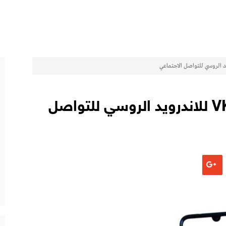
تحميل تطبيق فكونتاكتي VK للاندرويد الروسي للتواصل