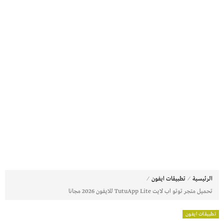
⁄
⁄
الرئيسية
تطبيقات ايفون
تحميل متجر توتو اب لايت TutuApp Lite للايفون 2026 مجانا
تطبيقات ايفون