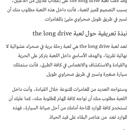
وقد لاقت لعبة the long drive على إعجاب الملايين من اللاعبين،
بسبب التصميم المميز للعبة، فأنت داخل هذه اللعبة مطلوب منك أن
تسير في طريق طويل صحراوي مليئ بالمغامرات.
نبذة تعريفية حول لعبة the long drive
تعد لعبة the long drive هي لعبة رحلة برية في صحراء عشوائية لا
نهائية تقريبًا، والهدف الأساسي داخل اللعبة يتركز على الحرية
والقيادة والاستكشاف والانغماس في كافة الطرق، فأنت ستمتلك
سيارة صغيرة وتسير في طريق صحراوي طويل.
وستواجه العديد من المغامرات المتنوعة خلال القيادة، وأنت داخل
اللعبة مطلوب منك أن تواجه كافة المهام المطلوبة منك، كما عليك أن
تستخدم كافة الموارد المتاحة أمامك من أحل صيانة السيارة، فهذه
الموارد تعد من عناصر البقاء على قيد الحياة.