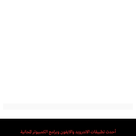
أحدث تطبيقات الاندرويد والايفون وبرامج الكمبيوتر المجانية