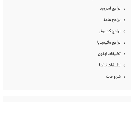
برامج اندرويد
برامج عامة
برامج كمبيوتر
برامج ملتيميديا
تطبيقات ايفون
تطبيقات نوكيا
شروحات