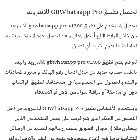
تحميل تطبيق GBWhatsapp Pro للاندرويد
يحصل المستخدم على تطبيق gbwhatsapp pro v17.00 للاندرويد
من خلال الرابط المتاح أسفل المقال وبعد تحميل يقوم المستخدم بتثبيته
تماما مثلما يقوم بتثبيت أي تطبيق.
ثم قم بفتح تطبيق gbwhatsapp pro v17.00 للاندرويد والبدء
بانشاء حساب جديد من خلال ادخال رقم الهاتف واستيراد المحادثات
والبدء بالحصول على الخصوصية في استخدامك لتطبيق الواتساب
دون أي ملاحقة أو مراقبة سواء من الأهل أو الأصدقاء.
ويستخدم الأشخاص تطبيق GBWhatsapp Pro للاندرويد من أجل
التملص من الحظر الذي يتم فرضه على بعض المستخدمين الذين
يعملون مثلا في مجال التسويق بسبب إرسالهم للعديد من الرسائل
المتشابهة يوميا يتم الإبلاغ عنهم ويتم منعه من النشر والارسال ولكن