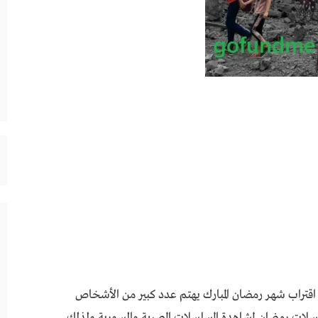
سلات رمضان 2026 المصرية مع اقتراب شهر رمضان المبارك يهتم عدد كبير من الأشخاص
لات رمضان لمشاهدة المسلسلات المصرية والسورية ولذلك