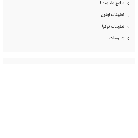
برامج ملتيميديا
تطبيقات ايفون
تطبيقات نوكيا
شروحات