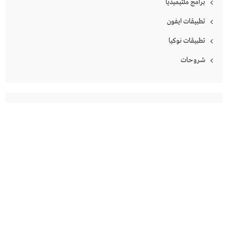
برامج ملتيميديا
تطبيقات ايفون
تطبيقات نوكيا
شروحات