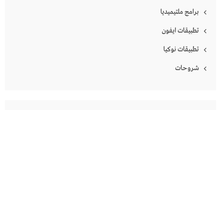
برامج ملتيميديا
تطبيقات ايفون
تطبيقات نوكيا
شروحات