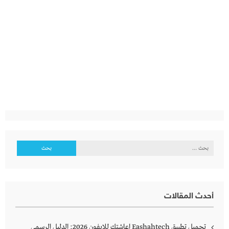
البحث
عن:
أحدث المقالات
تحميل تطبيق Eashahtech اعاشتك للايفون 2026: الدليل الرسمي