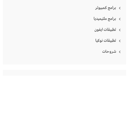
برامج كمبيوتر
برامج ملتيميديا
تطبيقات ايفون
تطبيقات نوكيا
شروحات