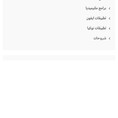
برامج ملتيميديا
تطبيقات ايفون
تطبيقات نوكيا
شروحات