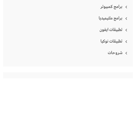
برامج كمبيوتر
برامج ملتيميديا
تطبيقات ايفون
تطبيقات نوكيا
شروحات